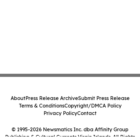
About
Press Release Archive
Submit Press Release
Terms & Conditions
Copyright/DMCA Policy
Privacy Policy
Contact
© 1995-2026 Newsmatics Inc. dba Affinity Group
Publishing & Cultural Currents Virgin Islands. All Rights