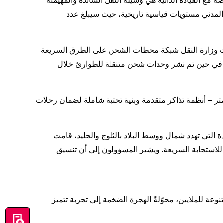
وسائل النقل الخاصة مع القيادة الذاتية هي وسيلة النقل السائدة والمهيمنة
 والطيران المدني مستويات قياسية تاريخية، حيث سيبلغ عدد
سّعت وزارة النقل شبكة محطات الشحن على الطرق السريعة
فعلي، في حين تم نشر وحدات شحن متنقلة للطوارئ خلال
ت الطرق السريعة، تستخدم السكك الحديدية الصينية – المدعومة الآن بشبكة فائقة السرعة تزيد عن 50,000 كيلومتر – أنظمة تذاكر متقدمة وبنية تحتية شاملة لضمان رحلات
لثلوج والجليد، قامت China Meteorological Administration وإدارات الطوارئ بنشر
 للاستجابة السريعة. ويشير المسؤولون إلى أن تنسيق
عة للملايين، محوّلةً الهجرة الضخمة إلى تجربة تتميز