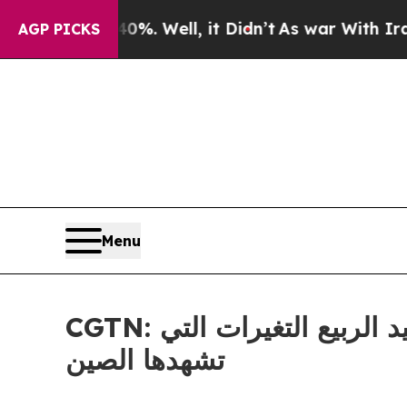
und 40%. Well, it Didn’t
As war With Iran Drove
AGP PICKS
Menu
CGTN: أكثر من مجرد رحلة: كيف يعكس ازدحام حركة السفر خلال عيد الربيع التغيرات التي
تشهدها الصين