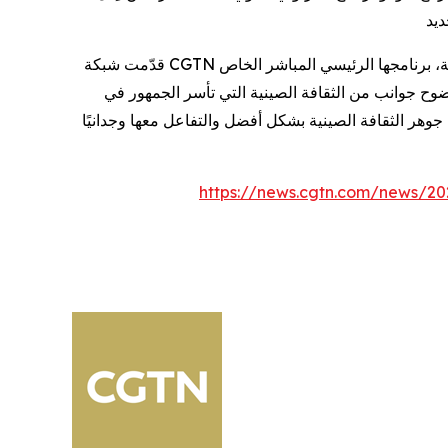
قدّمت شبكة CGTN أيضًا، في ليلة رأس السنة الصينية، برنامجها الرئيسي المباشر الخاص "Super Night". قدّم البرنامج تعليقًا مصاحبًا لحفل عيد الربيع المُذاع على مجموعة CMG بخمس
ضوح جوانب من الثقافة الصينية التي تأسر الجمهور في
https://news.cgtn.com/news/20