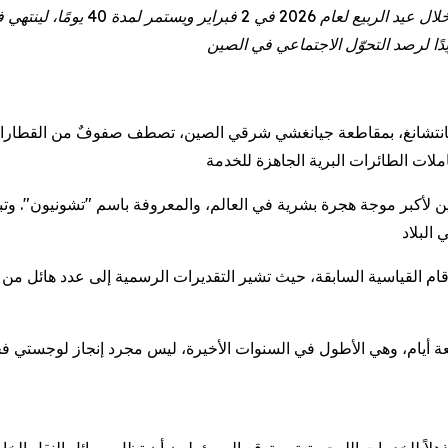
 نانتشانغ، بمقاطعة جيانغشي شرقي الصين، تصطف صفوفٌ من القطارات
ين لأكبر موجة هجرة بشرية في العالم، والمعروفة باسم "تشونيون". وتبدأ
، مدعومًا بعطلة مدتها تسعة أيام، وهي الأطول في السنوات الأخيرة، ليس مجرد إنجا