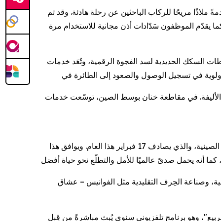
"، إذ تتوفر هذه العربات الآن في أكثر من 8,000 قطار فائق السرعة، مقدمةً ملاذًا مريحًا للركاب الباحثين عن رحلة هادئة. وقد تم
ة الهادئة. كما يقدّم الموظفون سَدّادات أذن مجانية للاستخدام مرة
ية، وتُعَد خدمات "Silver Hair" من أهم الخدمات في هذا المجال، والتي توفر لكبار السن تجربة سفر
ط الصين، توسّعت خدمات "Pet Rail" من محطة واحدة إلى أربع محطات، ما يسمح للمسافرين
تُعَد حركة التنقل الهائلة للناس خلال موسم "تشونيون" رحلة جماعية نحو الوطن، تُتوّج بعيد الربيع، المعروف أيضًا باسم رأس السنة الصينية، والذي يصادف 17 فبراير هذا العام. ويوافق هذا
فالية، وصناعة الحِرف التقليدية مثل الفوانيس – عشاق
بث مباشرةً من قِبل China Media Group ويشاهده مليارات المشاهدين حول العالم، الجاذبية الثقافية للصين.