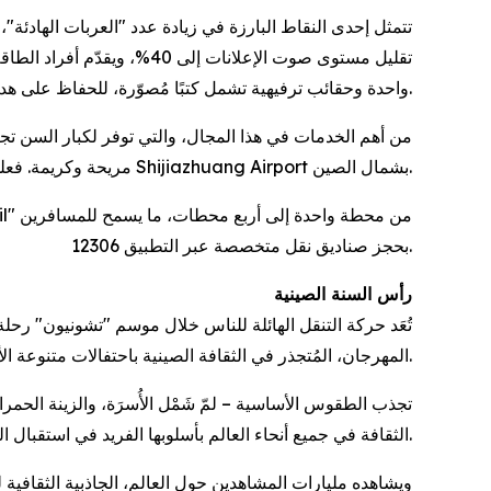
تقليل مستوى صوت الإعلانات
واحدة وحقائب ترفيهية تشمل كتبًا مُصوّرة، للحفاظ على هدوء الأطفال وترفيههم.
مريحة وكريمة. فعلى سبيل المثال، يتمتع المسافرون الذين تبلغ أعمارهم 80 عامًا فأكثر بأولوية في تسجيل الوصول والصعود إلى الطائرة في Shijiazhuang Airport بشمال الصين.
بحجز صناديق نقل متخصصة عبر التطبيق 12306.
رأس السنة الصينية
المهرجان، المُتجذر في الثقافة الصينية باحتفالات متنوعة الأشكال، اليوم الأول من السنة القمرية ويرمز إلى التجديد ووحدة الأُسرَة، كما أنه يحمل صدىً عالميًا للأمل والتطلّع نحو حياة أفضل.
تجذب الطقوس الأساسية – لمّ شَمْل الأُسرَة، والزينة الحمرا
الثقافة في جميع أنحاء العالم بأسلوبها الفريد في استقبال العام الجديد.