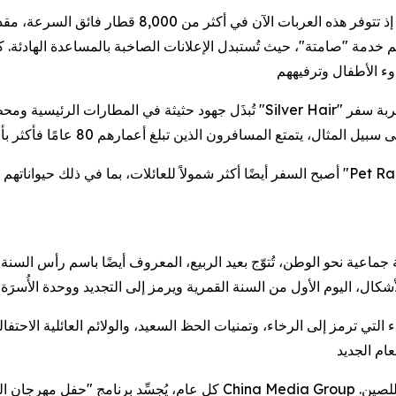
تتمثل إحدى النقاط البارزة في زيادة عدد "العربات الهادئة
 إلى 40%، ويقدّم أفراد الطاقم خدمة "صامتة"، حيث تُستبدل الإعلانات الصاخبة بالمساعد
تُبذَل جهود حثيثة في المطارات الرئيسية ومحطات السكك الحديدية لسد الفجوة الرقم
أصبح السفر أيضًا أكثر شمولاً للعائلات، بما في ذلك حيواناتهم الأليفة. في مقاطعة خنان بوس
ء التي ترمز إلى الرخاء، وتمنيات الحظ السعيد، والولائم العائلية الاحت
كل عام، يُجسِّد برنامج "حفل مهرجان الربيع"، وهو برنامج تلفزيوني سنوي يُ