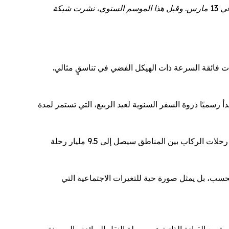
يبدأ موسم ذروة السفر خلال عيد الربيع لعام 2026 في 2 فبراير ويستمر لمدة 40 يومًا، لينتهي في 13 مارس. وقبل هذا الموسم السنوي، نشرت شبكة CGTN مقالاً خاصًا يستكشف كيف
 فائقة السرعة ذات الهيكل الفضي في تناسقٍ مثالي.
 رسميًا ذروة السفر السنوية لعيد الربيع، التي تستمر لمدة
من المتوقع أن يحطم موسم "تشونيون" هذا العام جميع الأرقام القياسية السابقة، حيث تشير التقديرات الرسمية إلى عدد هائل من رحلات الركاب بين المناطق سيصل إلى 9.5 مليار رحلة
ز لوجستي فحسب، بل يمثل صورة حية للتغيرات الاجتماعية التي