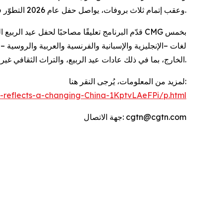
وعقب إتمام ثلاث بروفات، يواصل حفل عام 2026 التطوّر في أجواءٍ احتفاليةٍ مبهجة، ليعكس بصورة جلية حيوية الصين في عصر جديد.
لغات –الإنجليزية والإسبانية والفرنسية والعربية والروسية
الخارج، بما في ذلك عادات عيد الربيع، والتراث الثقافي غير الملموس، والأوبرا التقليدية، ما ساعد المشاهدين حول العالم على فهم جوهر الثقافة الصينية بشكل أفضل والتفاعل معها وجدانيًا.
لمزيد من المعلومات، يُرجى النقر هنا:
-reflects-a-changing-China-1KptvLAeFPi/p.html
جهة الاتصال: cgtn@cgtn.com