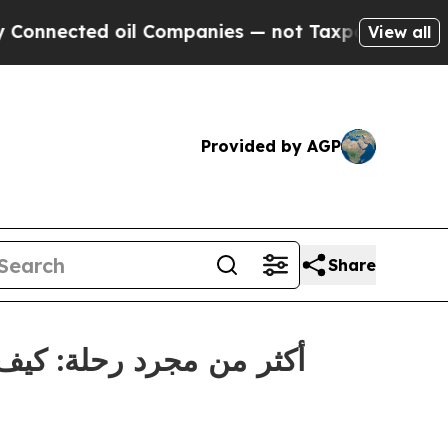
ected oil Companies — not Taxpayers — the Chanc
View all
Provided by AGP
Share