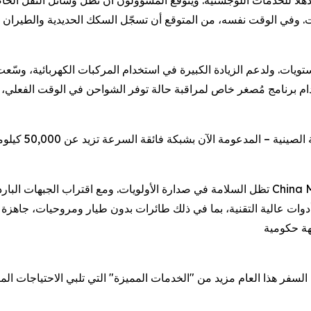
 كل عام، يمثل موسم تشونيون 2026 عرضًا مذهلاً للخدمات اللوجستية. ويتوقع المسؤولون أن تظل 
80 بالمائة من جميع الرحلات. وفي الوقت نفسه، من المتوقع أن تسجّل السكك الحديدية
ستويات. ولدعم الزيادة الكبيرة في استخدام المركبات الكهربائية، و
افرين استخدام برنامج مُصغر خاص لمراقبة حالة توفر الشواحن في الوقت ال
استكمالاً لشبكا
تظل السلامة في صدارة الأولويات. ومع اقتراب الجبهات الباردة التي تهدد شمال ووسط البلاد با
 أدوات عالية التقنية، بما في ذلك طائرات بدون طيار ومروحيات، جاهزة
سفر هذا العام مزيد من "الخدمات المميزة" التي تلبي الاحتياجات المتنو