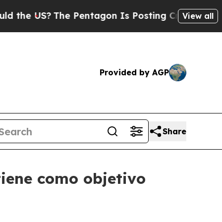
US?
The Pentagon Is Posting Cryptic Biblical Me
View all
Provided by AGP
Share
tiene como objetivo